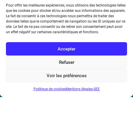
Pour offrir les meilleures expériences, nous utilisons des technologies telles
que les cookies pour stocker et/ou accéder aux informations des appareils.
Le fait de consentir à ces technologies nous permettra de traiter des
données telles que le comportement de navigation ou les ID uniques sur ce
Société de l’Electricité, de l’Electronique et des Technologies
site. Le fait de ne pas consentir ou de retirer son consentement peut avoir
de l’Information et de la Communication
un effet négatif sur certaines caractéristiques et fonctions.
17 rue de l’Amiral Hamelin
75116 Paris
Accepter
Métro : « Boissière » Ligne 6 et « Iéna » Ligne 9
Refuser
Téléphone : (+33) 1 56 90 37 17
Voir les préférences
N° de SIREN : 785 393 232, Code APE : 9412Z TVA intra-
Politique de cookies
Mentions légales-SEE
communautaire : FR44 785 393 232
Bicentenaire des découvertes d’André-
Marie Ampère
Mentions légales