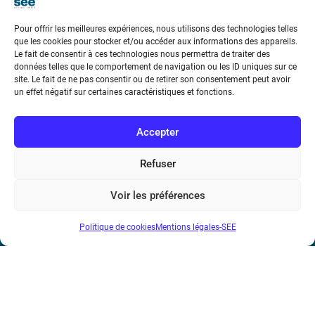
Pour offrir les meilleures expériences, nous utilisons des technologies telles
que les cookies pour stocker et/ou accéder aux informations des appareils.
Le fait de consentir à ces technologies nous permettra de traiter des
données telles que le comportement de navigation ou les ID uniques sur ce
Société de l’Electricité, de l’Electronique et des Technologies
site. Le fait de ne pas consentir ou de retirer son consentement peut avoir
un effet négatif sur certaines caractéristiques et fonctions.
de l’Information et de la Communication
17 rue de l’Amiral Hamelin
75116 Paris
Accepter
Métro : « Boissière » Ligne 6 et « Iéna » Ligne 9
Refuser
Téléphone : (+33) 1 56 90 37 17
Voir les préférences
N° de SIREN : 785 393 232, Code APE : 9412Z TVA intra-
Politique de cookies
Mentions légales-SEE
communautaire : FR44 785 393 232
Bicentenaire des découvertes d’André-
Marie Ampère