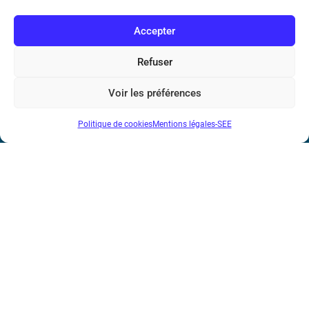
Accepter
Refuser
Société de l’Electricité, de l’Electronique et des Technologies
de l’Information et de la Communication
Voir les préférences
17 rue de l’Amiral Hamelin
75116 Paris
Politique de cookies
Mentions légales-SEE
Métro : « Boissière » Ligne 6 et « Iéna » Ligne 9
Téléphone : (+33) 1 56 90 37 17
N° de SIREN : 785 393 232, Code APE : 9412Z TVA intra-
communautaire : FR44 785 393 232
Bicentenaire des découvertes d’André-
Marie Ampère