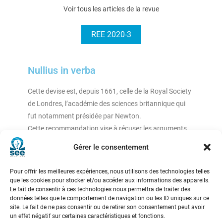
Voir tous les articles de la revue
REE 2020-3
Nullius in verba
Cette devise est, depuis 1661, celle de la Royal Society
de Londres, l’académie des sciences britannique qui
fut notamment présidée par Newton.
Cette recommandation vise à récuser les arguments
d’autorité, c’est-à-dire les affirmations simplement
Gérer le consentement
étayées par la qualité et « l’autorité » de celui qui les
professe. Ne croyez-vous pas que nous aurions
Pour offrir les meilleures expériences, nous utilisons des technologies telles
rudement besoin de nous en inspirer par les temps qui
que les cookies pour stocker et/ou accéder aux informations des appareils.
Le fait de consentir à ces technologies nous permettra de traiter des
courent ?
données telles que le comportement de navigation ou les ID uniques sur ce
site. Le fait de ne pas consentir ou de retirer son consentement peut avoir
un effet négatif sur certaines caractéristiques et fonctions.