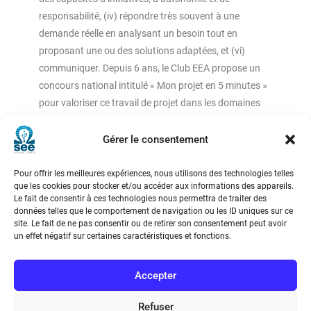
responsabilité, (iv) répondre très souvent à une
demande réelle en analysant un besoin tout en
proposant une ou des solutions adaptées, et (vi)
communiquer. Depuis 6 ans, le Club EEA propose un
concours national intitulé « Mon projet en 5 minutes »
pour valoriser ce travail de projet dans les domaines
de l’EEA (Electronique, Electrotechnique, Automatique
et Génie Industriel). Pour cela et lors d’une pré-
Gérer le consentement
sélection, des groupes d’étudiants, de Bac +1 à Bac +5
proposent une vidéo de 5 minutes afin de promouvoir
Pour offrir les meilleures expériences, nous utilisons des technologies telles
que les cookies pour stocker et/ou accéder aux informations des appareils.
leur projet et leur organisation. Ils doivent également
Le fait de consentir à ces technologies nous permettra de traiter des
décrire sur une page, l’objectif de leur formation et la
données telles que le comportement de navigation ou les ID uniques sur ce
mission de leur projet. Des équipes sont ensuite
site. Le fait de ne pas consentir ou de retirer son consentement peut avoir
un effet négatif sur certaines caractéristiques et fonctions.
sélectionnées pour une finale en juin où les étudiants
présentent leur travail devant un jury constitué
Accepter
d’industriels et d’universitaires. En pleine période de
pandémie internationale, cet article retrace
Refuser
l’organisation et l’adaptation du concours, les