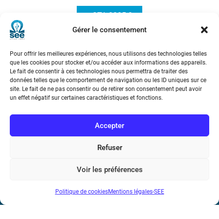
e-STA 2005-3
Gérer le consentement
Pour offrir les meilleures expériences, nous utilisons des technologies telles
que les cookies pour stocker et/ou accéder aux informations des appareils.
Le fait de consentir à ces technologies nous permettra de traiter des
données telles que le comportement de navigation ou les ID uniques sur ce
site. Le fait de ne pas consentir ou de retirer son consentement peut avoir
un effet négatif sur certaines caractéristiques et fonctions.
Société de l’Electricité, de l’Electronique et des Technologies
de l’Information et de la Communication
Accepter
17 rue de l’Amiral Hamelin
75116 Paris
Refuser
Métro : « Boissière » Ligne 6 et « Iéna » Ligne 9
Voir les préférences
Téléphone : (+33) 1 56 90 37 17
Politique de cookies
Mentions légales-SEE
N° de SIREN : 785 393 232, Code APE : 9412Z TVA intra-
communautaire : FR44 785 393 232