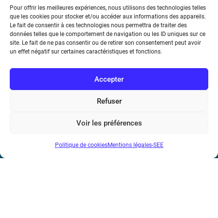
industrialisable et certifiée.
Pour offrir les meilleures expériences, nous utilisons des technologies telles
que les cookies pour stocker et/ou accéder aux informations des appareils.
Le fait de consentir à ces technologies nous permettra de traiter des
données telles que le comportement de navigation ou les ID uniques sur ce
site. Le fait de ne pas consentir ou de retirer son consentement peut avoir
un effet négatif sur certaines caractéristiques et fonctions.
Accepter
Refuser
Voir les préférences
Société de l’Electricité, de l’Electronique et des Technologies
de l’Information et de la Communication
Politique de cookies
Mentions légales-SEE
17 rue de l’Amiral Hamelin
75116 Paris
Métro : « Boissière » Ligne 6 et « Iéna » Ligne 9
Téléphone : (+33) 1 56 90 37 17