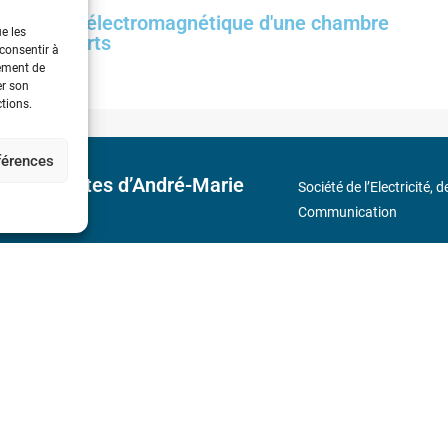
nvironnement électromagnétique d'une chambre
ue les
 champs forts
 consentir à
tement de
er son
ctions.
éférences
 découvertes d’André-Marie
Société de l’Electricité, 
Communication
17 rue de l’Amiral Hamel
s
Métro : « Boissière » Lig
Téléphone : (+33) 1 56 9
N° de SIREN : 785 393 
232