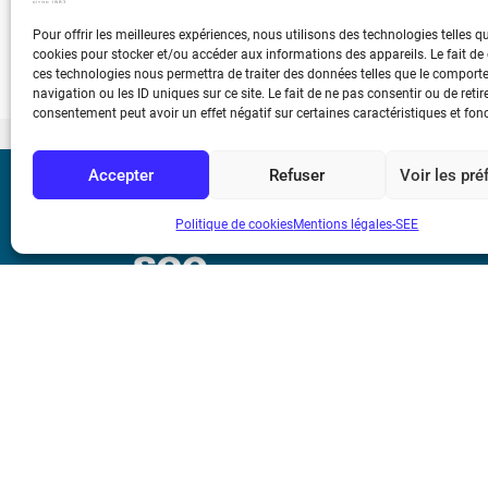
De l'illumination réelle d'un aéronef à l'e
Pour offrir les meilleures expériences, nous utilisons des technologies telles q
réverbérante de taille « avion » pour essais
cookies pour stocker et/ou accéder aux informations des appareils. Le fait de
ces technologies nous permettra de traiter des données telles que le compor
navigation ou les ID uniques sur ce site. Le fait de ne pas consentir ou de retir
consentement peut avoir un effet négatif sur certaines caractéristiques et fon
Accepter
Refuser
Voir les pr
Bicentenaire des
Ampère
Politique de cookies
Mentions légales-SEE
Mentions légale