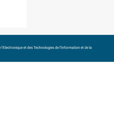
de l’Electronique et des Technologies de l’Information et de la
in
75116 Paris
ne 6 et « Iéna » Ligne 9
0 37 17
232, Code APE : 9412Z TVA intra-communautaire : FR44 785 393