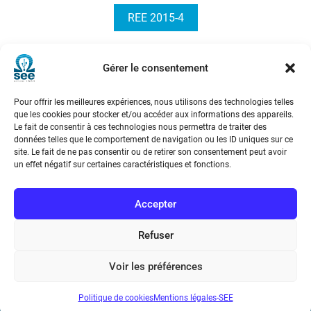
REE 2015-4
Comparaison avec un réseau de
Gérer le consentement
capteurs au sol
Pour offrir les meilleures expériences, nous utilisons des technologies telles
que les cookies pour stocker et/ou accéder aux informations des appareils.
Le fait de consentir à ces technologies nous permettra de traiter des
données telles que le comportement de navigation ou les ID uniques sur ce
site. Le fait de ne pas consentir ou de retirer son consentement peut avoir
un effet négatif sur certaines caractéristiques et fonctions.
Société de l’Electricité, de l’Electronique et des Technologies
de l’Information et de la Communication
Accepter
17 rue de l’Amiral Hamelin
75116 Paris
Refuser
Métro : « Boissière » Ligne 6 et « Iéna » Ligne 9
Voir les préférences
Téléphone : (+33) 1 56 90 37 17
Politique de cookies
Mentions légales-SEE