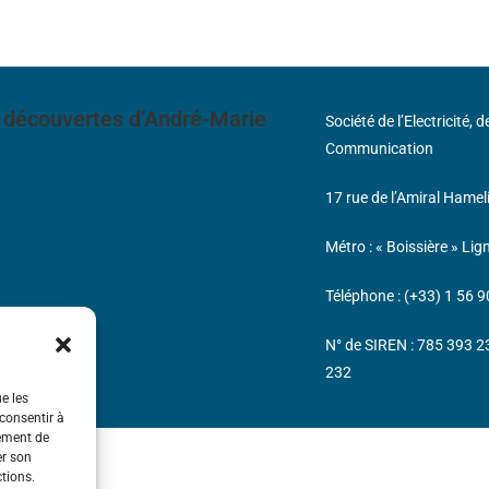
 découvertes d’André-Marie
Société de l’Electricité, 
Communication
17 rue de l’Amiral Hamel
s
Métro : « Boissière » Lig
Téléphone : (+33) 1 56 9
N° de SIREN : 785 393 
232
ue les
 consentir à
tement de
er son
ctions.