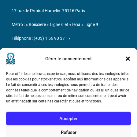
17 rue de l’Amiral Hamelin
75116 Paris
Métro : « Boissière » Ligne 6 et « Iéna » Ligne 9
Téléphone : (+33) 1 56 90 37 17
N° de SIREN : 785 393 232, Code APE : 9412Z TVA intra-
Gérer le consentement
communautaire : FR44 785 393 232
Bicentenaire des découvertes d’André-
Pour offrir les meilleures expériences, nous utilisons des technologies telles
Marie Ampère
que les cookies pour stocker et/ou accéder aux informations des appareils.
Le fait de consentir à ces technologies nous permettra de traiter des
données telles que le comportement de navigation ou les ID uniques sur ce
Mentions légales
site. Le fait de ne pas consentir ou de retirer son consentement peut avoir
un effet négatif sur certaines caractéristiques et fonctions.
Accepter
Refuser