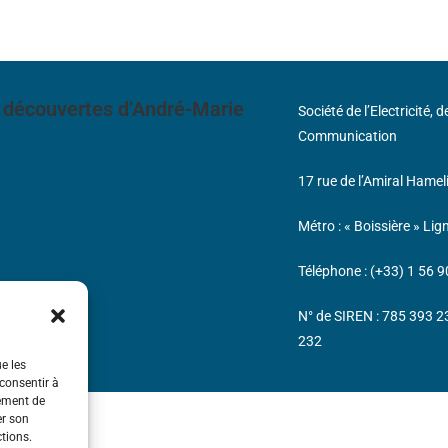
 découvertes d’André-Marie
Société de l’Electricité, 
Communication
17 rue de l’Amiral Hamel
s
Métro : « Boissière » Lig
Téléphone : (+33) 1 56 9
N° de SIREN : 785 393 
232
ue les
 consentir à
tement de
er son
ctions.