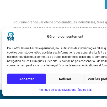
Pour une grande variété de problématiques industrielles, telles
machines tournantes, beaucoup d’espoirs se fondent sur les appor
des choix technologiques et des possibilités d’intégration sur le 
Gérer le consentement
Pour une grande variété de problématiques industrielles, telles
Pour offrir les meilleures expériences, nous utilisons des technologies telles q
machines tournantes, beaucoup d’espoirs se fondent sur les appo
cookies pour stocker et/ou accéder aux informations des appareils. Le fait de
ces technologies nous permettra de traiter des données telles que le compor
navigation ou les ID uniques sur ce site. Le fait de ne pas consentir ou de retir
La réalisation de ce potentiel dépend en grande partie des choix t
consentement peut avoir un effet négatif sur certaines caractéristiques et fon
Accepter
Refuser
Voir les pr
Politique de cookies
Mentions légales-SEE
Bicentenaire des
Ampère