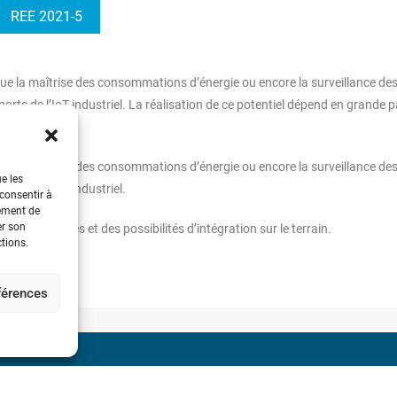
REE 2021-5
 que la maîtrise des consommations d’énergie ou encore la surveillance de
ts de l’IoT industriel. La réalisation de ce potentiel dépend en grande p
terrain.
 que la maîtrise des consommations d’énergie ou encore la surveillance de
ue les
rts de l’IoT industriel.
 consentir à
tement de
er son
echnologiques et des possibilités d’intégration sur le terrain.
ctions.
éférences
 découvertes d’André-Marie
Société de l’Electricité, 