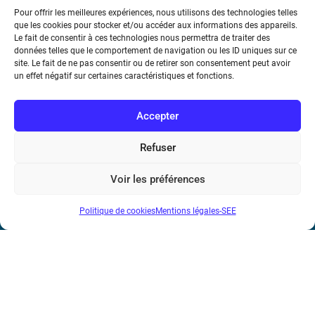
Pour offrir les meilleures expériences, nous utilisons des technologies telles
que les cookies pour stocker et/ou accéder aux informations des appareils.
Le fait de consentir à ces technologies nous permettra de traiter des
données telles que le comportement de navigation ou les ID uniques sur ce
Société de l’Electricité, de l’Electronique et des Technologies
site. Le fait de ne pas consentir ou de retirer son consentement peut avoir
de l’Information et de la Communication
un effet négatif sur certaines caractéristiques et fonctions.
17 rue de l’Amiral Hamelin
75116 Paris
Accepter
Métro : « Boissière » Ligne 6 et « Iéna » Ligne 9
Refuser
Téléphone : (+33) 1 56 90 37 17
Voir les préférences
N° de SIREN : 785 393 232, Code APE : 9412Z TVA intra-
Politique de cookies
Mentions légales-SEE
communautaire : FR44 785 393 232
Bicentenaire des découvertes d’André-
Marie Ampère
Mentions légales