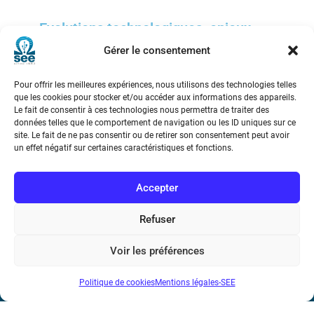
Evolutions technologiques, enjeux
internationaux : les failles du
Gérer le consentement
système français
Pour offrir les meilleures expériences, nous utilisons des technologies telles
que les cookies pour stocker et/ou accéder aux informations des appareils.
Le fait de consentir à ces technologies nous permettra de traiter des
données telles que le comportement de navigation ou les ID uniques sur ce
site. Le fait de ne pas consentir ou de retirer son consentement peut avoir
un effet négatif sur certaines caractéristiques et fonctions.
Société de l’Electricité, de l’Electronique et des Technologies
de l’Information et de la Communication
Accepter
17 rue de l’Amiral Hamelin
75116 Paris
Refuser
Métro : « Boissière » Ligne 6 et « Iéna » Ligne 9
Voir les préférences
Téléphone : (+33) 1 56 90 37 17
Politique de cookies
Mentions légales-SEE
N° de SIREN : 785 393 232, Code APE : 9412Z TVA intra-