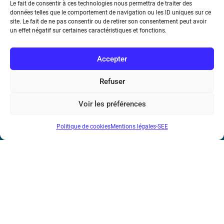
Le fait de consentir à ces technologies nous permettra de traiter des
premier débarquement pourrait se situer dans les
données telles que le comportement de navigation ou les ID uniques sur ce
années 2030.
site. Le fait de ne pas consentir ou de retirer son consentement peut avoir
un effet négatif sur certaines caractéristiques et fonctions.
Accepter
Refuser
Voir les préférences
Société de l’Electricité, de l’Electronique et des Technologies
de l’Information et de la Communication
Politique de cookies
Mentions légales-SEE
17 rue de l’Amiral Hamelin
75116 Paris
Métro : « Boissière » Ligne 6 et « Iéna » Ligne 9
Téléphone : (+33) 1 56 90 37 17
N° de SIREN : 785 393 232, Code APE : 9412Z TVA intra-
communautaire : FR44 785 393 232