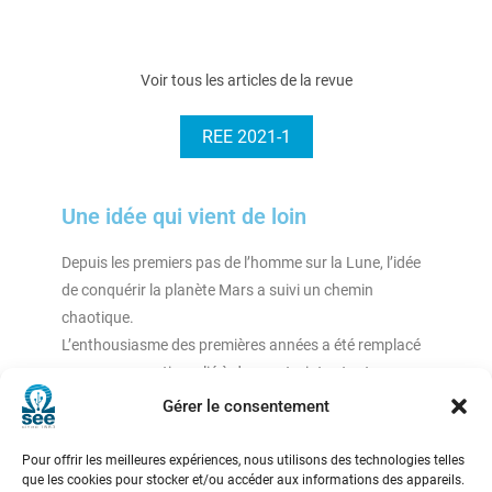
Voir tous les articles de la revue
REE 2021-1
Une idée qui vient de loin
Depuis les premiers pas de l’homme sur la Lune, l’idée
de conquérir la planète Mars a suivi un chemin
chaotique.
L’enthousiasme des premières années a été remplacé
par un pragmatisme lié à des contraintes tant
techniques que politiques, mais toujours porté par le
Gérer le consentement
rêve. L’atterrissage, merveilleusement réussi, du robot
Perseverance dans le cratère Jezero, redonne de la
Pour offrir les meilleures expériences, nous utilisons des technologies telles
que les cookies pour stocker et/ou accéder aux informations des appareils.
crédibilité à une mission humaine sur Mars et le