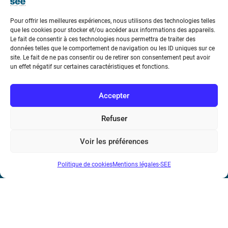
Pour offrir les meilleures expériences, nous utilisons des technologies telles
que les cookies pour stocker et/ou accéder aux informations des appareils.
Le fait de consentir à ces technologies nous permettra de traiter des
données telles que le comportement de navigation ou les ID uniques sur ce
Société de l’Electricité, de l’Electronique et des Technologies
site. Le fait de ne pas consentir ou de retirer son consentement peut avoir
un effet négatif sur certaines caractéristiques et fonctions.
de l’Information et de la Communication
17 rue de l’Amiral Hamelin
75116 Paris
Accepter
Métro : « Boissière » Ligne 6 et « Iéna » Ligne 9
Refuser
Téléphone : (+33) 1 56 90 37 17
Voir les préférences
N° de SIREN : 785 393 232, Code APE : 9412Z TVA intra-
Politique de cookies
Mentions légales-SEE
communautaire : FR44 785 393 232
Bicentenaire des découvertes d’André-
Marie Ampère