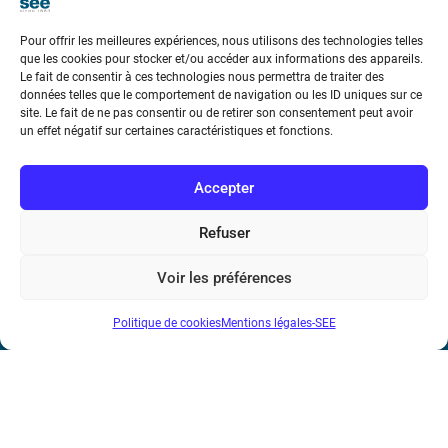
Pour offrir les meilleures expériences, nous utilisons des technologies telles
que les cookies pour stocker et/ou accéder aux informations des appareils.
Le fait de consentir à ces technologies nous permettra de traiter des
données telles que le comportement de navigation ou les ID uniques sur ce
Société de l’Electricité, de l’Electronique et des Technologies
site. Le fait de ne pas consentir ou de retirer son consentement peut avoir
un effet négatif sur certaines caractéristiques et fonctions.
de l’Information et de la Communication
17 rue de l’Amiral Hamelin
75116 Paris
Accepter
Métro : « Boissière » Ligne 6 et « Iéna » Ligne 9
Refuser
Téléphone : (+33) 1 56 90 37 17
Voir les préférences
N° de SIREN : 785 393 232, Code APE : 9412Z TVA intra-
Politique de cookies
Mentions légales-SEE
communautaire : FR44 785 393 232
Bicentenaire des découvertes d’André-
Marie Ampère