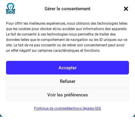
renouveau industriel
Gérer le consentement
Pour offrir les meilleures expériences, nous utilisons des technologies telles
que les cookies pour stocker et/ou accéder aux informations des appareils.
Le fait de consentir à ces technologies nous permettra de traiter des
données telles que le comportement de navigation ou les ID uniques sur ce
site. Le fait de ne pas consentir ou de retirer son consentement peut avoir
Société de l’Electricité, de l’Electronique et des Technologies
un effet négatif sur certaines caractéristiques et fonctions.
de l’Information et de la Communication
Accepter
17 rue de l’Amiral Hamelin
75116 Paris
Refuser
Métro : « Boissière » Ligne 6 et « Iéna » Ligne 9
Voir les préférences
Téléphone : (+33) 1 56 90 37 17
Politique de cookies
Mentions légales-SEE
N° de SIREN : 785 393 232, Code APE : 9412Z TVA intra-
communautaire : FR44 785 393 232
Bicentenaire des découvertes d’André-