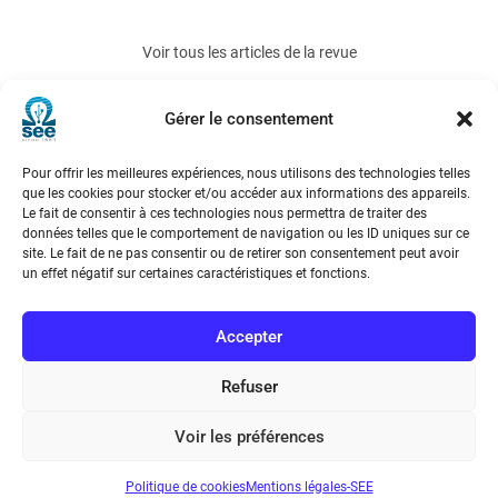
Voir tous les articles de la revue
REE 2015-2
Gérer le consentement
Pour offrir les meilleures expériences, nous utilisons des technologies telles
que les cookies pour stocker et/ou accéder aux informations des appareils.
Le fait de consentir à ces technologies nous permettra de traiter des
données telles que le comportement de navigation ou les ID uniques sur ce
site. Le fait de ne pas consentir ou de retirer son consentement peut avoir
un effet négatif sur certaines caractéristiques et fonctions.
Société de l’Electricité, de l’Electronique et des Technologies
de l’Information et de la Communication
Accepter
17 rue de l’Amiral Hamelin
75116 Paris
Refuser
Métro : « Boissière » Ligne 6 et « Iéna » Ligne 9
Voir les préférences
Téléphone : (+33) 1 56 90 37 17
Politique de cookies
Mentions légales-SEE