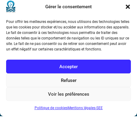
Gérer le consentement
Si les systèmes industriels ont connu des jours
heureux
Pour offrir les meilleures expériences, nous utilisons des technologies telles
à l’abri des cyber-attaquants, cela fait maintenant plus
que les cookies pour stocker et/ou accéder aux informations des appareils.
Le fait de consentir à ces technologies nous permettra de traiter des
d’une dizaine d’années qu’ils sont la cible régulière
données telles que le comportement de navigation ou les ID uniques sur ce
d’offensives cyber. Pour appréhender au mieux la
site. Le fait de ne pas consentir ou de retirer son consentement peut avoir
fragilité de ces systèmes, cet article fait un état des
un effet négatif sur certaines caractéristiques et fonctions.
lieux de la cybersécurité industrielle.
Accepter
Refuser
Voir les préférences
Société de l’Electricité, de l’Electronique et des Technologies
Politique de cookies
Mentions légales-SEE
de l’Information et de la Communication
17 rue de l’Amiral Hamelin
75116 Paris