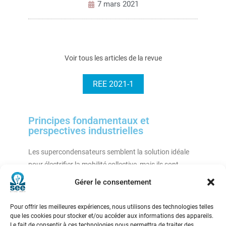
7 mars 2021
Voir tous les articles de la revue
REE 2021-1
Principes fondamentaux et
perspectives industrielles
Les supercondensateurs semblent la solution idéale
pour électrifier la mobilité collective, mais ils sont
aujourd’hui remplacés par des batteries. Afin de
Gérer le consentement
comprendre cette situation, cet article détaille d’abord
le fonctionnement et l’état de l’art des
Pour offrir les meilleures expériences, nous utilisons des technologies telles
supercondensateurs avant de discuter
que les cookies pour stocker et/ou accéder aux informations des appareils.
Le fait de consentir à ces technologies nous permettra de traiter des