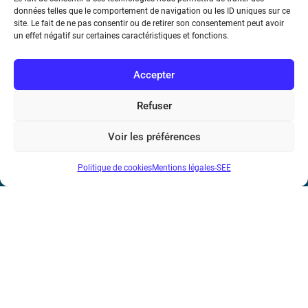
des applications, avec un focus sur la mobilité
données telles que le comportement de navigation ou les ID uniques sur ce
électrique.
site. Le fait de ne pas consentir ou de retirer son consentement peut avoir
un effet négatif sur certaines caractéristiques et fonctions.
Accepter
Refuser
Société de l’Electricité, de l’Electronique et des Technologies
Voir les préférences
de l’Information et de la Communication
Politique de cookies
Mentions légales-SEE
17 rue de l’Amiral Hamelin
75116 Paris
Métro : « Boissière » Ligne 6 et « Iéna » Ligne 9
Téléphone : (+33) 1 56 90 37 17
N° de SIREN : 785 393 232, Code APE : 9412Z TVA intra-
communautaire : FR44 785 393 232