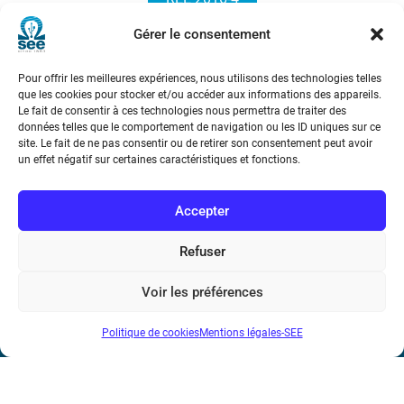
Gérer le consentement
Pour offrir les meilleures expériences, nous utilisons des technologies telles
que les cookies pour stocker et/ou accéder aux informations des appareils.
Le fait de consentir à ces technologies nous permettra de traiter des
données telles que le comportement de navigation ou les ID uniques sur ce
site. Le fait de ne pas consentir ou de retirer son consentement peut avoir
Société de l’Electricité, de l’Electronique et des Technologies
un effet négatif sur certaines caractéristiques et fonctions.
de l’Information et de la Communication
Accepter
17 rue de l’Amiral Hamelin
75116 Paris
Refuser
Métro : « Boissière » Ligne 6 et « Iéna » Ligne 9
Voir les préférences
Téléphone : (+33) 1 56 90 37 17
Politique de cookies
Mentions légales-SEE
N° de SIREN : 785 393 232, Code APE : 9412Z TVA intra-
communautaire : FR44 785 393 232