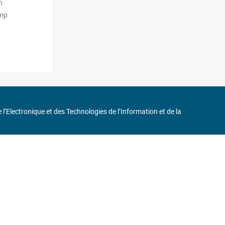
n
amp
de l’Electronique et des Technologies de l’Information et de la
in
75116 Paris
ne 6 et « Iéna » Ligne 9
0 37 17
232, Code APE : 9412Z TVA intra-communautaire : FR44 785 393