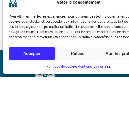
L’arrivée de la lumière cohérente a représenté une révolution po
Gérer le consentement
champ électrique élevé, a permis au laser la production d’effet
d’applications de façon considérable.
Pour offrir les meilleures expériences, nous utilisons des technologies telles q
cookies pour stocker et/ou accéder aux informations des appareils. Le fait de
ces technologies nous permettra de traiter des données telles que le compor
navigation ou les ID uniques sur ce site. Le fait de ne pas consentir ou de retir
consentement peut avoir un effet négatif sur certaines caractéristiques et fon
Accepter
Refuser
Voir les pr
Bicentenaire des
Politique de cookies
Mentions légales-SEE
Ampère
Mentions légale