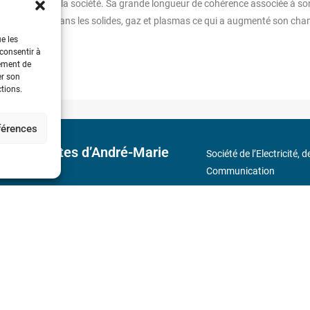
ur la science et la société. Sa grande longueur de cohérence associée à so
s non linéaires dans les solides, gaz et plasmas ce qui a augmenté son ch
ue les
 consentir à
tement de
er son
ctions.
éférences
 découvertes d’André-Marie
Société de l’Electricité, 
Communication
17 rue de l’Amiral Hamel
s
Métro : « Boissière » Lig
Téléphone : (+33) 1 56 9
N° de SIREN : 785 393 