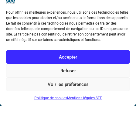
Pour offrir les meilleures expériences, nous utilisons des technologies telles
que les cookies pour stocker et/ou accéder aux informations des appareils.
Le fait de consentir à ces technologies nous permettra de traiter des
données telles que le comportement de navigation ou les ID uniques sur ce
Société de l’Electricité, de l’Electronique et des Technologies
site. Le fait de ne pas consentir ou de retirer son consentement peut avoir
un effet négatif sur certaines caractéristiques et fonctions.
de l’Information et de la Communication
17 rue de l’Amiral Hamelin
75116 Paris
Accepter
Métro : « Boissière » Ligne 6 et « Iéna » Ligne 9
Refuser
Téléphone : (+33) 1 56 90 37 17
Voir les préférences
N° de SIREN : 785 393 232, Code APE : 9412Z TVA intra-
Politique de cookies
Mentions légales-SEE
communautaire : FR44 785 393 232
Bicentenaire des découvertes d’André-
Marie Ampère