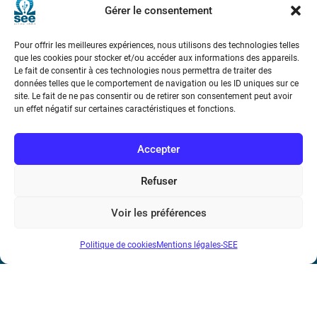
Gérer le consentement
Pour offrir les meilleures expériences, nous utilisons des technologies telles
que les cookies pour stocker et/ou accéder aux informations des appareils.
Le fait de consentir à ces technologies nous permettra de traiter des
données telles que le comportement de navigation ou les ID uniques sur ce
site. Le fait de ne pas consentir ou de retirer son consentement peut avoir
Société de l’Electricité, de l’Electronique et des Technologies
un effet négatif sur certaines caractéristiques et fonctions.
de l’Information et de la Communication
Accepter
17 rue de l’Amiral Hamelin
75116 Paris
Refuser
Métro : « Boissière » Ligne 6 et « Iéna » Ligne 9
Voir les préférences
Téléphone : (+33) 1 56 90 37 17
N° de SIREN : 785 393 232, Code APE : 9412Z TVA intra-
Politique de cookies
Mentions légales-SEE
communautaire : FR44 785 393 232
Bicentenaire des découvertes d’André-
Marie Ampère