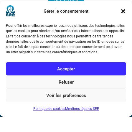
Gérer le consentement
Pour offrir les meilleures expériences, nous utilisons des technologies telles
que les cookies pour stocker et/ou accéder aux informations des appareils.
Le fait de consentir à ces technologies nous permettra de traiter des
données telles que le comportement de navigation ou les ID uniques sur ce
site. Le fait de ne pas consentir ou de retirer son consentement peut avoir
Société de l’Electricité, de l’Electronique et des Technologies
un effet négatif sur certaines caractéristiques et fonctions.
de l’Information et de la Communication
Accepter
17 rue de l’Amiral Hamelin
75116 Paris
Refuser
Métro : « Boissière » Ligne 6 et « Iéna » Ligne 9
Voir les préférences
Téléphone : (+33) 1 56 90 37 17
Politique de cookies
Mentions légales-SEE
N° de SIREN : 785 393 232, Code APE : 9412Z TVA intra-
communautaire : FR44 785 393 232