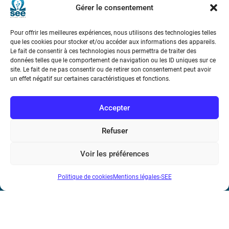
Gérer le consentement
Pour offrir les meilleures expériences, nous utilisons des technologies telles
que les cookies pour stocker et/ou accéder aux informations des appareils.
Le fait de consentir à ces technologies nous permettra de traiter des
données telles que le comportement de navigation ou les ID uniques sur ce
site. Le fait de ne pas consentir ou de retirer son consentement peut avoir
Société de l’Electricité, de l’Electronique et des Technologies
un effet négatif sur certaines caractéristiques et fonctions.
de l’Information et de la Communication
Accepter
17 rue de l’Amiral Hamelin
75116 Paris
Refuser
Métro : « Boissière » Ligne 6 et « Iéna » Ligne 9
Voir les préférences
Téléphone : (+33) 1 56 90 37 17
N° de SIREN : 785 393 232, Code APE : 9412Z TVA intra-
Politique de cookies
Mentions légales-SEE
communautaire : FR44 785 393 232
Bicentenaire des découvertes d’André-
Marie Ampère