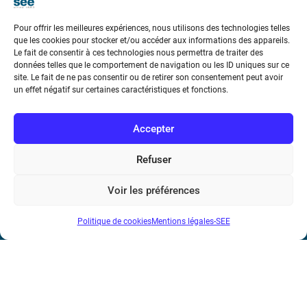
Pour offrir les meilleures expériences, nous utilisons des technologies telles
que les cookies pour stocker et/ou accéder aux informations des appareils.
Le fait de consentir à ces technologies nous permettra de traiter des
données telles que le comportement de navigation ou les ID uniques sur ce
Société de l’Electricité, de l’Electronique et des Technologies
site. Le fait de ne pas consentir ou de retirer son consentement peut avoir
un effet négatif sur certaines caractéristiques et fonctions.
de l’Information et de la Communication
17 rue de l’Amiral Hamelin
75116 Paris
Accepter
Métro : « Boissière » Ligne 6 et « Iéna » Ligne 9
Refuser
Téléphone : (+33) 1 56 90 37 17
Voir les préférences
N° de SIREN : 785 393 232, Code APE : 9412Z TVA intra-
Politique de cookies
Mentions légales-SEE
communautaire : FR44 785 393 232
Bicentenaire des découvertes d’André-
Marie Ampère