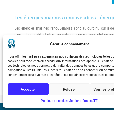
Les énergies marines renouvelables : énerg
Les énergies marines renouvelables sont aujourd’hui sur le de
plus qu’honorable et elles apparaissent comme une solution pour
emplois.
Gérer le consentement
Pourtant les énergies marines renouvelables ne sont pas nouve
l’utilisation de l’énergie thermique des mers datent respectiv
Pour offrir les meilleures expériences, nous utilisons des technologies telles q
remonte à 1921, fut quant à elle inaugurée en novembre 1966
cookies pour stocker et/ou accéder aux informations des appareils. Le fait de
ces technologies nous permettra de traiter des données telles que le compor
d’électricité grâce à 24 groupes bulbes de 12 MW chacun. Elle 
navigation ou les ID uniques sur ce site. Le fait de ne pas consentir ou de retir
d’être détrônée en 2011 par la centrale de Sihwa Lake en Corée
consentement peut avoir un effet négatif sur certaines caractéristiques et fon
Accepter
Refuser
Voir les pr
Politique de cookies
Mentions légales-SEE