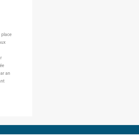
e place
aux
r
dée
par an
ant