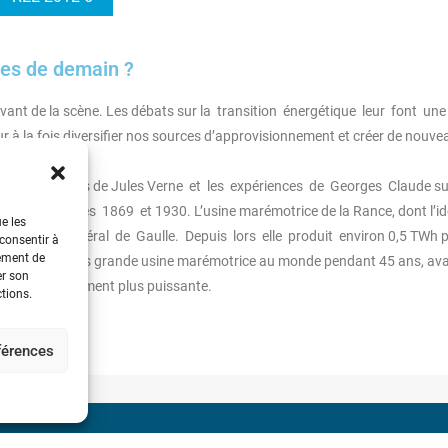
ies de demain ?
vant de la scène. Les débats sur la transition énergétique leur font un
 à la fois diversifier nos sources d’approvisionnement et créer de nouve
lles : les idées de Jules Verne et les expériences de Georges Claude su
ement des années 1869 et 1930. L’usine marémotrice de la Rance, dont l’i
ue les
 par le général de Gaulle. Depuis lors elle produit environ 0,5 TWh 
 consentir à
tement de
est restée la plus grande usine marémotrice au monde pendant 45 ans, av
er son
 du Sud, légèrement plus puissante.
ctions.
éférences