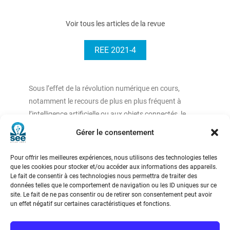
Voir tous les articles de la revue
REE 2021-4
Sous l’effet de la révolution numérique en cours,
notamment le recours de plus en plus fréquent à
l’intelligence artificielle ou aux objets connectés, le
métier d’installateur électricien est en train de
Gérer le consentement
connaître une profonde mutation. Le président de la
FFIE expose ici les principales caractéristiques de cette
Pour offrir les meilleures expériences, nous utilisons des technologies telles
évolution qui tendent à transformer l’installateur
que les cookies pour stocker et/ou accéder aux informations des appareils.
Le fait de consentir à ces technologies nous permettra de traiter des
traditionnel en intégrateur de solutions globales.
données telles que le comportement de navigation ou les ID uniques sur ce
site. Le fait de ne pas consentir ou de retirer son consentement peut avoir
un effet négatif sur certaines caractéristiques et fonctions.