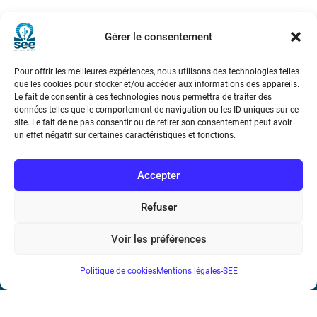
Démonstrateurs et expérimentations
smart grids en France
Gérer le consentement
Pour offrir les meilleures expériences, nous utilisons des technologies telles
que les cookies pour stocker et/ou accéder aux informations des appareils.
Le fait de consentir à ces technologies nous permettra de traiter des
données telles que le comportement de navigation ou les ID uniques sur ce
site. Le fait de ne pas consentir ou de retirer son consentement peut avoir
un effet négatif sur certaines caractéristiques et fonctions.
Société de l’Electricité, de l’Electronique et des Technologies
de l’Information et de la Communication
Accepter
17 rue de l’Amiral Hamelin
75116 Paris
Refuser
Métro : « Boissière » Ligne 6 et « Iéna » Ligne 9
Voir les préférences
Téléphone : (+33) 1 56 90 37 17
Politique de cookies
Mentions légales-SEE
N° de SIREN : 785 393 232, Code APE : 9412Z TVA intra-
communautaire : FR44 785 393 232