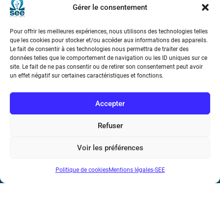
Gérer le consentement
Pour offrir les meilleures expériences, nous utilisons des technologies telles
que les cookies pour stocker et/ou accéder aux informations des appareils.
Le fait de consentir à ces technologies nous permettra de traiter des
données telles que le comportement de navigation ou les ID uniques sur ce
site. Le fait de ne pas consentir ou de retirer son consentement peut avoir
Société de l’Electricité, de l’Electronique et des Technologies
un effet négatif sur certaines caractéristiques et fonctions.
de l’Information et de la Communication
Accepter
17 rue de l’Amiral Hamelin
75116 Paris
Refuser
Métro : « Boissière » Ligne 6 et « Iéna » Ligne 9
Voir les préférences
Téléphone : (+33) 1 56 90 37 17
N° de SIREN : 785 393 232, Code APE : 9412Z TVA intra-
Politique de cookies
Mentions légales-SEE
communautaire : FR44 785 393 232
Bicentenaire des découvertes d’André-
Marie Ampère