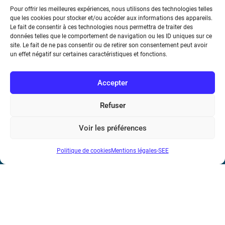
Pour offrir les meilleures expériences, nous utilisons des technologies telles
que les cookies pour stocker et/ou accéder aux informations des appareils.
Le fait de consentir à ces technologies nous permettra de traiter des
données telles que le comportement de navigation ou les ID uniques sur ce
Société de l’Electricité, de l’Electronique et des Technologies
site. Le fait de ne pas consentir ou de retirer son consentement peut avoir
de l’Information et de la Communication
un effet négatif sur certaines caractéristiques et fonctions.
17 rue de l’Amiral Hamelin
75116 Paris
Accepter
Métro : « Boissière » Ligne 6 et « Iéna » Ligne 9
Refuser
Téléphone : (+33) 1 56 90 37 17
Voir les préférences
N° de SIREN : 785 393 232, Code APE : 9412Z TVA intra-
Politique de cookies
Mentions légales-SEE
communautaire : FR44 785 393 232
Bicentenaire des découvertes d’André-
Marie Ampère
Mentions légales