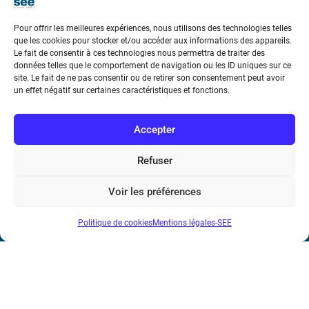
Pour offrir les meilleures expériences, nous utilisons des technologies telles
que les cookies pour stocker et/ou accéder aux informations des appareils.
Le fait de consentir à ces technologies nous permettra de traiter des
données telles que le comportement de navigation ou les ID uniques sur ce
Société de l’Electricité, de l’Electronique et des Technologies
site. Le fait de ne pas consentir ou de retirer son consentement peut avoir
un effet négatif sur certaines caractéristiques et fonctions.
de l’Information et de la Communication
17 rue de l’Amiral Hamelin
75116 Paris
Accepter
Métro : « Boissière » Ligne 6 et « Iéna » Ligne 9
Refuser
Téléphone : (+33) 1 56 90 37 17
Voir les préférences
N° de SIREN : 785 393 232, Code APE : 9412Z TVA intra-
Politique de cookies
Mentions légales-SEE
communautaire : FR44 785 393 232
Bicentenaire des découvertes d’André-
Marie Ampère