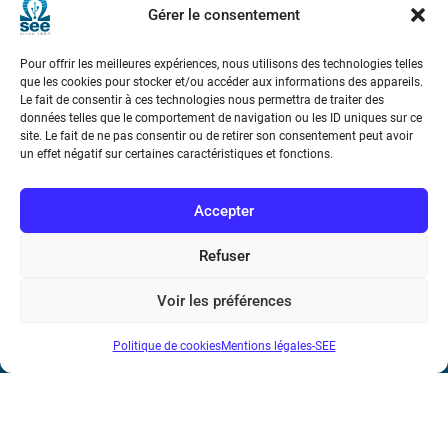
Gérer le consentement
Pour offrir les meilleures expériences, nous utilisons des technologies telles
que les cookies pour stocker et/ou accéder aux informations des appareils.
Le fait de consentir à ces technologies nous permettra de traiter des
données telles que le comportement de navigation ou les ID uniques sur ce
site. Le fait de ne pas consentir ou de retirer son consentement peut avoir
Société de l’Electricité, de l’Electronique et des Technologies
un effet négatif sur certaines caractéristiques et fonctions.
de l’Information et de la Communication
Accepter
17 rue de l’Amiral Hamelin
75116 Paris
Refuser
Métro : « Boissière » Ligne 6 et « Iéna » Ligne 9
Voir les préférences
Téléphone : (+33) 1 56 90 37 17
N° de SIREN : 785 393 232, Code APE : 9412Z TVA intra-
Politique de cookies
Mentions légales-SEE
communautaire : FR44 785 393 232
Bicentenaire des découvertes d’André-
Marie Ampère