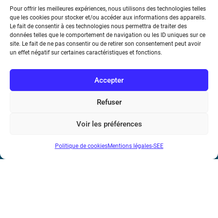
Pour offrir les meilleures expériences, nous utilisons des technologies telles
que les cookies pour stocker et/ou accéder aux informations des appareils.
Le fait de consentir à ces technologies nous permettra de traiter des
données telles que le comportement de navigation ou les ID uniques sur ce
Société de l’Electricité, de l’Electronique et des Technologies
site. Le fait de ne pas consentir ou de retirer son consentement peut avoir
de l’Information et de la Communication
un effet négatif sur certaines caractéristiques et fonctions.
17 rue de l’Amiral Hamelin
75116 Paris
Accepter
Métro : « Boissière » Ligne 6 et « Iéna » Ligne 9
Refuser
Téléphone : (+33) 1 56 90 37 17
Voir les préférences
N° de SIREN : 785 393 232, Code APE : 9412Z TVA intra-
Politique de cookies
Mentions légales-SEE
communautaire : FR44 785 393 232
Bicentenaire des découvertes d’André-
Marie Ampère
Mentions légales