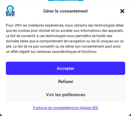
Gérer le consentement
Pour offrir les meilleures expériences, nous utilisons des technologies telles
que les cookies pour stocker et/ou accéder aux informations des appareils.
Le fait de consentir à ces technologies nous permettra de traiter des
données telles que le comportement de navigation ou les ID uniques sur ce
site. Le fait de ne pas consentir ou de retirer son consentement peut avoir
Société de l’Electricité, de l’Electronique et des Technologies
un effet négatif sur certaines caractéristiques et fonctions.
de l’Information et de la Communication
Accepter
17 rue de l’Amiral Hamelin
75116 Paris
Refuser
Métro : « Boissière » Ligne 6 et « Iéna » Ligne 9
Voir les préférences
Téléphone : (+33) 1 56 90 37 17
Politique de cookies
Mentions légales-SEE
N° de SIREN : 785 393 232, Code APE : 9412Z TVA intra-
communautaire : FR44 785 393 232