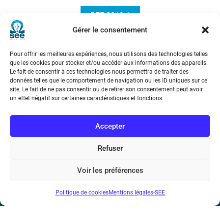
REE 2019-1
Gérer le consentement
Pour offrir les meilleures expériences, nous utilisons des technologies telles
que les cookies pour stocker et/ou accéder aux informations des appareils.
Le fait de consentir à ces technologies nous permettra de traiter des
données telles que le comportement de navigation ou les ID uniques sur ce
site. Le fait de ne pas consentir ou de retirer son consentement peut avoir
un effet négatif sur certaines caractéristiques et fonctions.
Société de l’Electricité, de l’Electronique et des Technologies
de l’Information et de la Communication
Accepter
17 rue de l’Amiral Hamelin
75116 Paris
Refuser
Métro : « Boissière » Ligne 6 et « Iéna » Ligne 9
Voir les préférences
Téléphone : (+33) 1 56 90 37 17
Politique de cookies
Mentions légales-SEE
N° de SIREN : 785 393 232, Code APE : 9412Z TVA intra-
communautaire : FR44 785 393 232