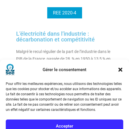
REE 2020-4
L’électricité dans l’industrie :
décarbonation et compétitivité
Malgré le recul régulier de la part de l’industrie dans le
PIB de la France, passée de 28 % en 1950 à 13,5 % en
2019, l’industrie demeure responsable d’une
Gérer le consentement
fraction importante des consommations d’énergie
finale (18,3 % soit 26 Mtep) et des émissions de CO2
Pour offrir les meilleures expériences, nous utilisons des technologies telles
(16,3 % soit 51,9 Mt).
que les cookies pour stocker et/ou accéder aux informations des appareils.
Le fait de consentir à ces technologies nous permettra de traiter des
données telles que le comportement de navigation ou les ID uniques sur ce
site. Le fait de ne pas consentir ou de retirer son consentement peut avoir
un effet négatif sur certaines caractéristiques et fonctions.
Accepter