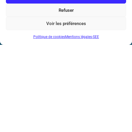
Société de l’Electricité, de l’Electronique et des Technologies
Refuser
de l’Information et de la Communication
Voir les préférences
17 rue de l’Amiral Hamelin
75116 Paris
Politique de cookies
Mentions légales-SEE
Métro : « Boissière » Ligne 6 et « Iéna » Ligne 9
Téléphone : (+33) 1 56 90 37 17
N° de SIREN : 785 393 232, Code APE : 9412Z TVA intra-
communautaire : FR44 785 393 232
Bicentenaire des découvertes d’André-
Marie Ampère
Mentions légales