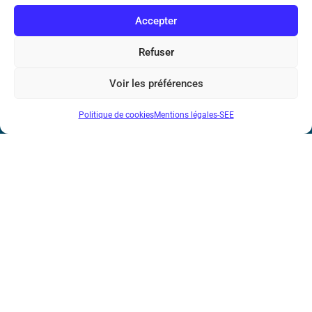
Accepter
Refuser
Société de l’Electricité, de l’Electronique et des Technologies
de l’Information et de la Communication
Voir les préférences
17 rue de l’Amiral Hamelin
75116 Paris
Politique de cookies
Mentions légales-SEE
Métro : « Boissière » Ligne 6 et « Iéna » Ligne 9
Téléphone : (+33) 1 56 90 37 17
N° de SIREN : 785 393 232, Code APE : 9412Z TVA intra-
communautaire : FR44 785 393 232
Bicentenaire des découvertes d’André-
Marie Ampère
Mentions légales