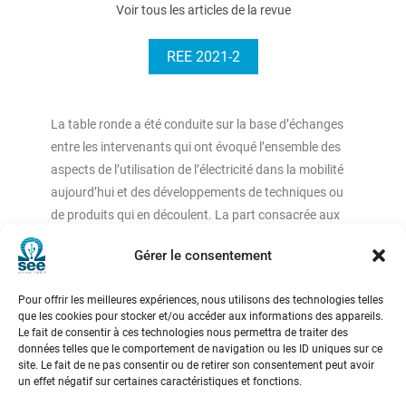
Voir tous les articles de la revue
REE 2021-2
La table ronde a été conduite sur la base d’échanges
entre les intervenants qui ont évoqué l’ensemble des
aspects de l’utilisation de l’électricité dans la mobilité
aujourd’hui et des développements de techniques ou
de produits qui en découlent. La part consacrée aux
réponses aux nombreuses questions est restée limitée
Gérer le consentement
par le temps et certaines réponses ont été données
dans les échanges/présentations. Les points-clé
Pour offrir les meilleures expériences, nous utilisons des technologies telles
relevés par le rédacteur ont été regroupés suivant les
que les cookies pour stocker et/ou accéder aux informations des appareils.
principaux thèmes évoqués.
Le fait de consentir à ces technologies nous permettra de traiter des
données telles que le comportement de navigation ou les ID uniques sur ce
site. Le fait de ne pas consentir ou de retirer son consentement peut avoir
un effet négatif sur certaines caractéristiques et fonctions.