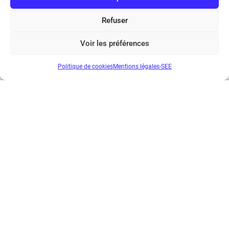
du pouvoir d’achat financé par l’endettement public,
Refuser
lequel a hélas, pour une large part, servi à acheter des
produits importés.
Voir les préférences
Politique de cookies
Mentions légales-SEE
Société de l’Electricité, de l’Electronique et des Technologies
de l’Information et de la Communication
17 rue de l’Amiral Hamelin
75116 Paris
Métro : « Boissière » Ligne 6 et « Iéna » Ligne 9
Téléphone : (+33) 1 56 90 37 17
N° de SIREN : 785 393 232, Code APE : 9412Z TVA intra-