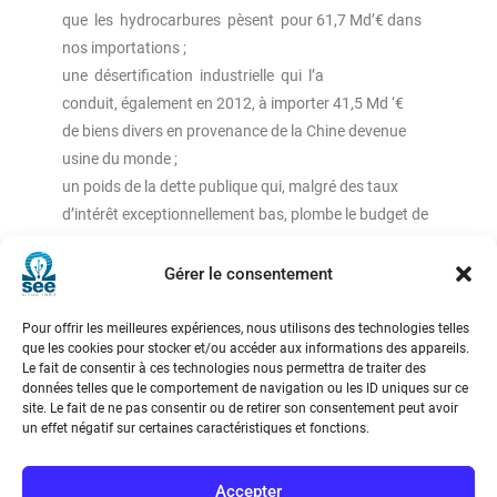
que les hydrocarbures pèsent pour 61,7 Md’€ dans
nos importations ;
une désertification industrielle qui l’a
conduit, également en 2012, à importer 41,5 Md ‘€
de biens divers en provenance de la Chine devenue
usine du monde ;
un poids de la dette publique qui, malgré des taux
d’intérêt exceptionnellement bas, plombe le budget de
l’état de 48,8 Md’€ .
Gérer le consentement
Cette évolution catastrophique ne s’est pas faite en un
jour. Le déficit commercial est apparu à la fin des
Pour offrir les meilleures expériences, nous utilisons des technologies telles
années 1990 ; quant à la dette publique elle s’est
que les cookies pour stocker et/ou accéder aux informations des appareils.
Le fait de consentir à ces technologies nous permettra de traiter des
creusée progressivement à la suite du second choc
données telles que le comportement de navigation ou les ID uniques sur ce
pétrolier, passant de 20,7 % du PIB en 1980 à 89,9 %
site. Le fait de ne pas consentir ou de retirer son consentement peut avoir
un effet négatif sur certaines caractéristiques et fonctions.
en 2012. Les gouvernements successifs, par laxisme
et imprévoyance, ont préféré, plutôt que de veiller à la
stabilité des comptes publics, injecter chaque année
Accepter