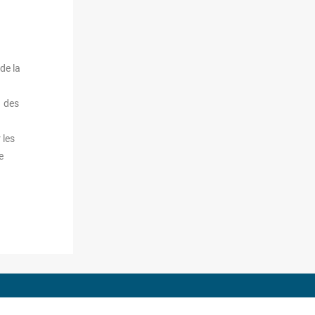
de la
x des
 les
e
de l’Electronique et des Technologies de l’Information et de la