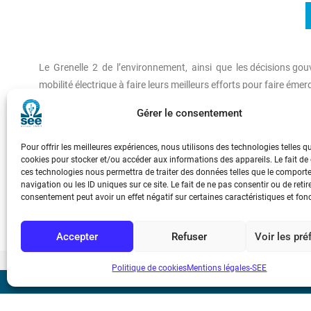
Le Grenelle 2 de l’environnement, ainsi que les décisions gouv
mobilité électrique à faire leurs meilleurs efforts pour faire émer
Cette émergence nécessite la coordination et la synchronisati
Gérer le consentement
décideurs, qu’ils soient des conducteurs individuels, des géran
L’écosystème du véhicule électrique est complexe. Il faut d’une p
Pour offrir les meilleures expériences, nous utilisons des technologies telles q
réseaux de distribution publique, d’autre part mettre en éviden
cookies pour stocker et/ou accéder aux informations des appareils. Le fait de
implique. Cet article traite de l’état de l’avancement au 1 er ja
ces technologies nous permettra de traiter des données telles que le compor
navigation ou les ID uniques sur ce site. Le fait de ne pas consentir ou de retir
se posent à lui.
consentement peut avoir un effet négatif sur certaines caractéristiques et fon
Accepter
Refuser
Voir les pr
Politique de cookies
Mentions légales-SEE
Bicentenaire des