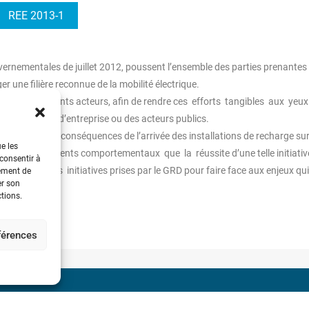
REE 2013-1
ernementales de juillet 2012, poussent l’ensemble des parties prenantes 
ger une ﬁlière reconnue de la mobilité électrique.
on des différents acteurs, aﬁn de rendre ces efforts tangibles aux yeu
ts de ﬂottes d’entreprise ou des acteurs publics.
art étudier les conséquences de l’arrivée des installations de recharge sur
ue les
ce les changements comportementaux que la réussite d’une telle initiativ
 consentir à
nvier 2013 des initiatives prises par le GRD pour faire face aux enjeux qui
tement de
er son
ctions.
éférences
 découvertes d’André-Marie
Société de l’Electricité, 