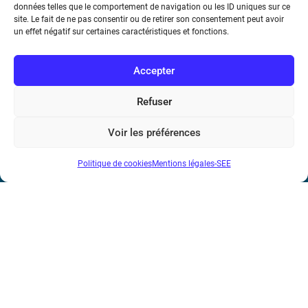
données telles que le comportement de navigation ou les ID uniques sur ce
dans la ville et le territoire de demain.
site. Le fait de ne pas consentir ou de retirer son consentement peut avoir
un effet négatif sur certaines caractéristiques et fonctions.
Accepter
Refuser
Société de l’Electricité, de l’Electronique et des Technologies
Voir les préférences
de l’Information et de la Communication
Politique de cookies
Mentions légales-SEE
17 rue de l’Amiral Hamelin
75116 Paris
Métro : « Boissière » Ligne 6 et « Iéna » Ligne 9
Téléphone : (+33) 1 56 90 37 17
N° de SIREN : 785 393 232, Code APE : 9412Z TVA intra-
communautaire : FR44 785 393 232