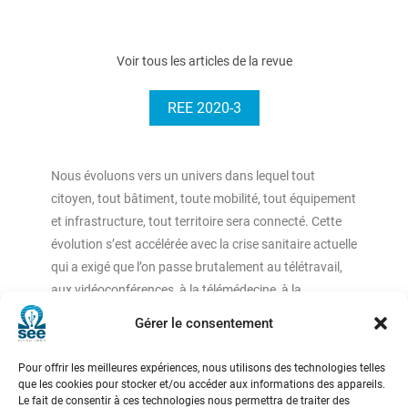
Voir tous les articles de la revue
REE 2020-3
Nous évoluons vers un univers dans lequel tout
citoyen, tout bâtiment, toute mobilité, tout équipement
et infrastructure, tout territoire sera connecté. Cette
évolution s’est accélérée avec la crise sanitaire actuelle
qui a exigé que l’on passe brutalement au télétravail,
aux vidéoconférences, à la télémédecine, à la
formation en ligne… Le citoyen est au cœur de cette
Gérer le consentement
transition. Dans ce contexte, la maison
individuelle intelligente (Smart Home), devient la brique
Pour offrir les meilleures expériences, nous utilisons des technologies telles
de base du quartier connecté (Smart District),
que les cookies pour stocker et/ou accéder aux informations des appareils.
Le fait de consentir à ces technologies nous permettra de traiter des
permettant de partager les services et les ressources