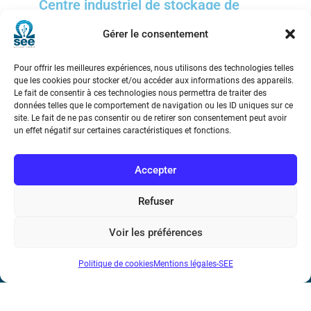
Centre industriel de stockage de
déchets radioactifs en formation
géologique profonde
Gérer le consentement
Pour offrir les meilleures expériences, nous utilisons des technologies telles
que les cookies pour stocker et/ou accéder aux informations des appareils.
Le fait de consentir à ces technologies nous permettra de traiter des
données telles que le comportement de navigation ou les ID uniques sur ce
site. Le fait de ne pas consentir ou de retirer son consentement peut avoir
un effet négatif sur certaines caractéristiques et fonctions.
Société de l’Electricité, de l’Electronique et des Technologies
de l’Information et de la Communication
Accepter
17 rue de l’Amiral Hamelin
75116 Paris
Refuser
Métro : « Boissière » Ligne 6 et « Iéna » Ligne 9
Voir les préférences
Téléphone : (+33) 1 56 90 37 17
Politique de cookies
Mentions légales-SEE
N° de SIREN : 785 393 232, Code APE : 9412Z TVA intra-
communautaire : FR44 785 393 232