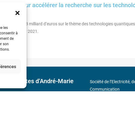
aires pour accélérer la recherche sur les technol
ptionnel de 1,8 milliard d’euros sur le thème des technologies quantiques
ue les
y, le 21 janvier 2021.
 consentir à
tement de
er son
ctions.
éférences
 découvertes d’André-Marie
Société de l’Electricité, 
Communication
17 rue de l’Amiral Hamel
s
Métro : « Boissière » Lig
Téléphone : (+33) 1 56 9