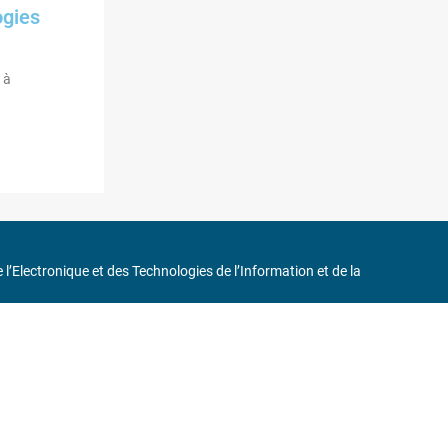
ogies
 à
de l’Electronique et des Technologies de l’Information et de la
in
75116 Paris
ne 6 et « Iéna » Ligne 9
0 37 17