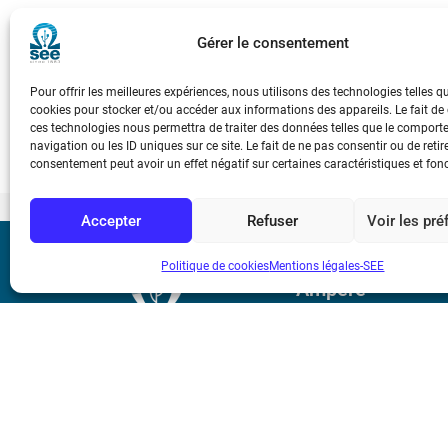
La France se dote de ressources complément
quantiques
Gérer le consentement
Le président de la République a annoncé un plan de soutien exce
Pour offrir les meilleures expériences, nous utilisons des technologies telles q
l’occasion de sa visite au laboratoire C2N sur le campus de Sacla
cookies pour stocker et/ou accéder aux informations des appareils. Le fait de
ces technologies nous permettra de traiter des données telles que le compor
navigation ou les ID uniques sur ce site. Le fait de ne pas consentir ou de retir
consentement peut avoir un effet négatif sur certaines caractéristiques et fon
Accepter
Refuser
Voir les pr
Bicentenaire des
Politique de cookies
Mentions légales-SEE
Ampère
Mentions légale