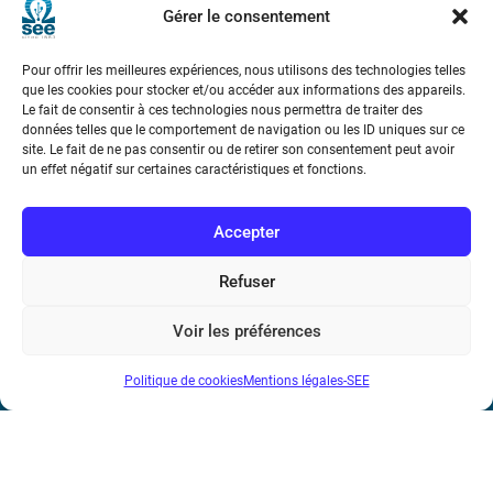
Gérer le consentement
Pour offrir les meilleures expériences, nous utilisons des technologies telles
que les cookies pour stocker et/ou accéder aux informations des appareils.
Le fait de consentir à ces technologies nous permettra de traiter des
données telles que le comportement de navigation ou les ID uniques sur ce
site. Le fait de ne pas consentir ou de retirer son consentement peut avoir
Société de l’Electricité, de l’Electronique et des Technologies
un effet négatif sur certaines caractéristiques et fonctions.
de l’Information et de la Communication
Accepter
17 rue de l’Amiral Hamelin
75116 Paris
Refuser
Métro : « Boissière » Ligne 6 et « Iéna » Ligne 9
Voir les préférences
Téléphone : (+33) 1 56 90 37 17
N° de SIREN : 785 393 232, Code APE : 9412Z TVA intra-
Politique de cookies
Mentions légales-SEE
communautaire : FR44 785 393 232
Bicentenaire des découvertes d’André-
Marie Ampère