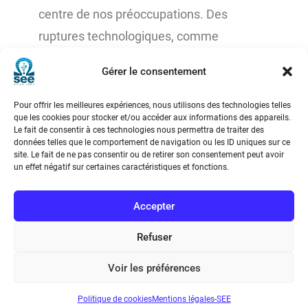
centre de nos préoccupations. Des
ruptures technologiques, comme
l’intelligence artificielle ou encore le
Gérer le consentement
quantique, apportent leur lot de solutions,
et parfois aussi de questions. L’entretien
Pour offrir les meilleures expériences, nous utilisons des technologies telles
que les cookies pour stocker et/ou accéder aux informations des appareils.
avec Marko Erman illustre comment
Le fait de consentir à ces technologies nous permettra de traiter des
données telles que le comportement de navigation ou les ID uniques sur ce
Thales prend en compte ces tendances
site. Le fait de ne pas consentir ou de retirer son consentement peut avoir
dans ses activités de recherche et
un effet négatif sur certaines caractéristiques et fonctions.
développement.
Accepter
Refuser
Voir les préférences
Politique de cookies
Mentions légales-SEE