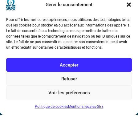
Gérer le consentement
Pour offrir les meilleures expériences, nous utilisons des technologies telles
que les cookies pour stocker et/ou accéder aux informations des appareils.
Le fait de consentir à ces technologies nous permettra de traiter des
données telles que le comportement de navigation ou les ID uniques sur ce
site. Le fait de ne pas consentir ou de retirer son consentement peut avoir
Société de l’Electricité, de l’Electronique et des Technologies
un effet négatif sur certaines caractéristiques et fonctions.
de l’Information et de la Communication
Accepter
17 rue de l’Amiral Hamelin
75116 Paris
Refuser
Métro : « Boissière » Ligne 6 et « Iéna » Ligne 9
Voir les préférences
Téléphone : (+33) 1 56 90 37 17
N° de SIREN : 785 393 232, Code APE : 9412Z TVA intra-
Politique de cookies
Mentions légales-SEE
communautaire : FR44 785 393 232
Bicentenaire des découvertes d’André-
Marie Ampère