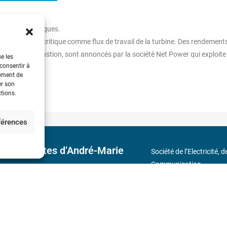
entrales thermiques.
e à l’état supercritique comme flux de travail de la turbine. Des rendement
sus de la combustion, sont annoncés par la société Net Power qui exploite
ue les
 consentir à
tement de
er son
ctions.
éférences
 découvertes d’André-Marie
Société de l’Electricité, 
Communication
17 rue de l’Amiral Hamel
s
Métro : « Boissière » Lig