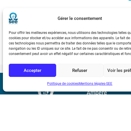
Un procédé pourrait révolutionner à l’avenir le rendement des c
Gérer le consentement
Basé sur le cycle d’Allam-Fetvedt, il utilise du dioxyde de carbon
record, ainsi qu’une empreinte carbone quasi nulle des rejets is
Pour offrir les meilleures expériences, nous utilisons des technologies telles q
cookies pour stocker et/ou accéder aux informations des appareils. Le fait de
procédé.
ces technologies nous permettra de traiter des données telles que le compor
navigation ou les ID uniques sur ce site. Le fait de ne pas consentir ou de retir
consentement peut avoir un effet négatif sur certaines caractéristiques et fon
Accepter
Refuser
Voir les pr
Politique de cookies
Mentions légales-SEE
Bicentenaire des
Ampère
Mentions légale