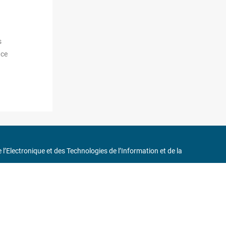
s
 ce
de l’Electronique et des Technologies de l’Information et de la
in
75116 Paris
ne 6 et « Iéna » Ligne 9