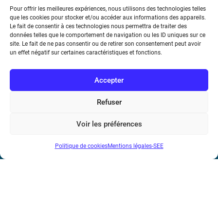
Pour offrir les meilleures expériences, nous utilisons des technologies telles
que les cookies pour stocker et/ou accéder aux informations des appareils.
Le fait de consentir à ces technologies nous permettra de traiter des
données telles que le comportement de navigation ou les ID uniques sur ce
Société de l’Electricité, de l’Electronique et des Technologies
site. Le fait de ne pas consentir ou de retirer son consentement peut avoir
de l’Information et de la Communication
un effet négatif sur certaines caractéristiques et fonctions.
17 rue de l’Amiral Hamelin
75116 Paris
Accepter
Métro : « Boissière » Ligne 6 et « Iéna » Ligne 9
Refuser
Téléphone : (+33) 1 56 90 37 17
Voir les préférences
N° de SIREN : 785 393 232, Code APE : 9412Z TVA intra-
Politique de cookies
Mentions légales-SEE
communautaire : FR44 785 393 232
Bicentenaire des découvertes d’André-
Marie Ampère
Mentions légales